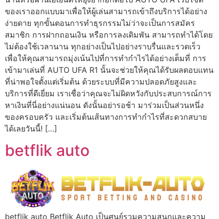
ของเราออกแบบมาเพื่อให้ผู้เล่นสามารถเข้าถึงบริการได้อย่าง
ง่ายดาย ทุกขั้นตอนการทำธุรกรรมไม่ว่าจะเป็นการสมัคร
สมาชิก การฝากถอนเงิน หรือการลงเดิมพัน สามารถทำได้โดย
ไม่ต้องใช้เวลานาน ทุกอย่างเป็นไปอย่างราบรื่นและรวดเร็ว
เพื่อให้คุณสามารถมุ่งเน้นไปที่การทำกำไรได้อย่างเต็มที่ การ
เข้ามาเล่นที่ AUTO UFA R1 นั้นจะช่วยให้คุณได้รับผลตอบแทน
ที่น่าพอใจตั้งแต่เริ่มต้น ด้วยระบบที่มีความปลอดภัยสูงและ
บริการที่ดีเยี่ยม เราเชื่อว่าคุณจะไม่ผิดหวังกับประสบการณ์การ
หาเงินที่นี่อย่างแน่นอน ดังนั้นอย่ารอช้า มาร่วมเป็นส่วนหนึ่ง
ของครอบครัว และเริ่มต้นเส้นทางการทำกำไรที่สะดวกสบาย
ได้เลยวันนี้! […]
betflik auto
betflik auto Betflik Auto เป็นศูนย์รวมความสนุกและความ