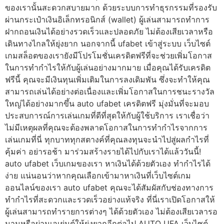
ของเรานั้นสะดวกสบายมาก ด้วยระบบการทำธุรกรรมที่รองรับ
ผ่านกระเป๋าเงินอิเล็กทรอนิกส์ (wallet) ผู้เล่นสามารถทำการ
ฝากถอนเงินได้อย่างรวดเร็วและปลอดภัย ไม่ต้องเสียเวลาหรือ
เดินทางไกลให้ยุ่งยาก นอกจากนี้ ufabet เข้าสู่ระบบ เว็บไซต์
เกมสล็อตของเรายังมีโปรโมชั่นเครดิตฟรีที่จะช่วยเพิ่มโอกาส
ในการทำกำไรให้กับผู้เล่นอย่างมากมาย เมื่อคุณได้รับเครดิต
ฟรีนี้ คุณจะมีเงินทุนเพิ่มเติมในการลงเดิมพัน ซึ่งจะทำให้คุณ
สามารถเล่นได้อย่างต่อเนื่องและเพิ่มโอกาสในการชนะรางวัล
ใหญ่ได้อย่างมากขึ้น auto ufabet เครดิตฟรี มุ่งมั่นที่จะมอบ
ประสบการณ์การเล่นเกมที่ดีที่สุดให้กับผู้ใช้บริการ เราเชื่อว่า
ไม่มีเหตุผลที่คุณจะต้องพลาดโอกาสในการทำกำไรจากการ
เล่นเกมที่นี่ ทุกบาททุกสตางค์ที่คุณลงทุนจะนำไปสู่ผลกำไรที่
คุ้มค่า อย่ารอช้า มาร่วมสร้างรายได้ไปกับเราได้แล้ววันนี้!
auto ufabet เว็บเกมของเรา หาเงินได้ด้วยตัวเอง ทำกำไรได้
ง่าย แน่นอนว่าหากคุณเลือกเข้ามาหาเงินที่เว็บไซต์เกม
ออนไลน์ของเรา auto ufabet คุณจะได้สัมผัสกับช่องทางการ
ทำกำไรที่สะดวกและรวดเร็วอย่างแท้จริง ที่นี่เราเปิดโอกาสให้
ผู้เล่นสามารถทำรายการต่างๆ ได้ด้วยตัวเอง ไม่ต้องเสียเวลารอ
นานหรือผ่านเอเย่นต์ให้ยุ่งยากอีกต่อไป AUTO UFA เว็บไซต์