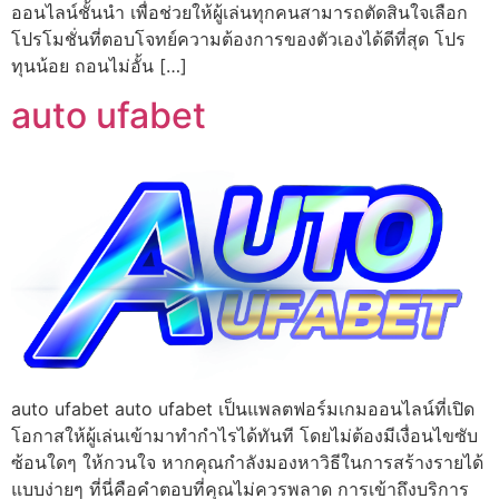
ออนไลน์ชั้นนำ เพื่อช่วยให้ผู้เล่นทุกคนสามารถตัดสินใจเลือก
โปรโมชั่นที่ตอบโจทย์ความต้องการของตัวเองได้ดีที่สุด โปร
ทุนน้อย ถอนไม่อั้น […]
auto ufabet
auto ufabet auto ufabet เป็นแพลตฟอร์มเกมออนไลน์ที่เปิด
โอกาสให้ผู้เล่นเข้ามาทำกำไรได้ทันที โดยไม่ต้องมีเงื่อนไขซับ
ซ้อนใดๆ ให้กวนใจ หากคุณกำลังมองหาวิธีในการสร้างรายได้
แบบง่ายๆ ที่นี่คือคำตอบที่คุณไม่ควรพลาด การเข้าถึงบริการ